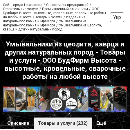
Сайт города Николаева
Справочник предприятий
Строительные услуги
Промышленный альпинизм
ООО
БудФирм Высота - высотные, кровельные, сварочные работы
Укр
на любой высоте
Товары и услуги
Изделия из
натурального камня и мрамора
Умывальники из
натурального камня и мрамора
Умывальники из цеолита,
каврца и других натуральных пород
Умывальники из цеолита, каврца и
других натуральных пород - Товары
и услуги - ООО БудФирм Высота -
высотные, кровельные, сварочные
работы на любой высоте
Описание
Товары и услуги (232)
Ещё