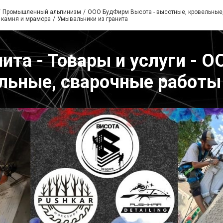
Промышленный альпинизм
ООО БудФирм Высота - высотные, кровельные
 камня и мрамора
Умывальники из гранита
ита - Товары и услуги - 
льные, сварочные работы