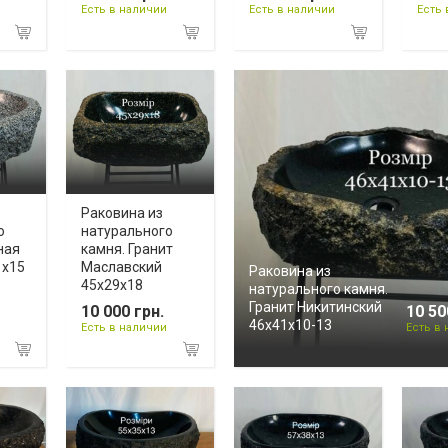
Есть в наличии
Есть в наличии
Есть 
Раковина из
о
натурального
ная
камня. Гранит
1х15
Маславский
Раковина из
45х29х18
натурального камня.
Гранит Никитинский
10 000 грн.
10 50
46х41х10-13
Есть в наличии
Есть в