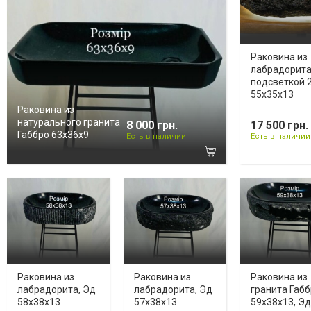
Раковина из
лабрадорита
подсветкой 
55х35х13
Раковина из
натурального гранита
8 000 грн.
17 500 грн.
Габбро 63х36х9
Есть в наличии
Есть в наличии
Раковина из
Раковина из
Раковина из
лабрадорита, Эд
лабрадорита, Эд
гранита Габ
58х38х13
57х38х13
59х38х13, Эд