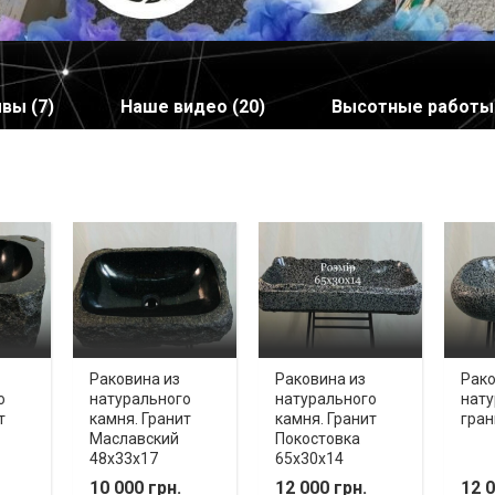
вы (7)
Наше видео (20)
Высотные работы
Раковина из
Раковина из
Рако
о
натурального
натурального
нату
т
камня. Гранит
камня. Гранит
гран
Маславский
Покостовка
48х33х17
65х30х14
10 000 грн.
12 000 грн.
12 0