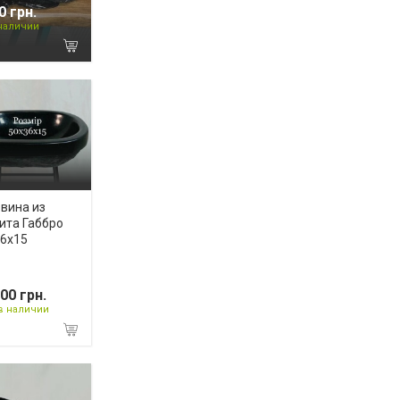
0 грн.
 наличии
вина из
ита Габбро
6х15
00 грн.
в наличии