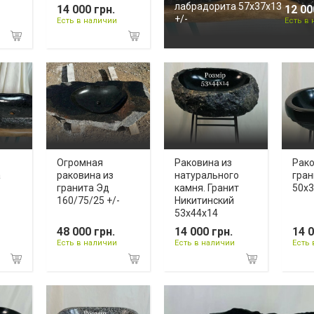
лабрадорита 57х37х13
14 000 грн.
12 00
+/-
Есть в наличии
Есть в
Огромная
Раковина из
Рако
а
раковина из
натурального
гран
гранита Эд
камня. Гранит
50х3
160/75/25 +/-
Никитинский
53х44х14
48 000 грн.
14 000 грн.
14 0
Есть в наличии
Есть в наличии
Есть 