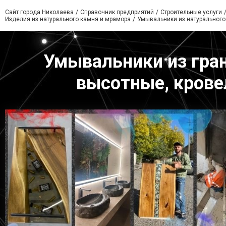
Сайт города Николаева
Справочник предприятий
Строительные услуги
Изделия из натурального камня и мрамора
Умывальники из натурального
Умывальники из гран
высотные, крове