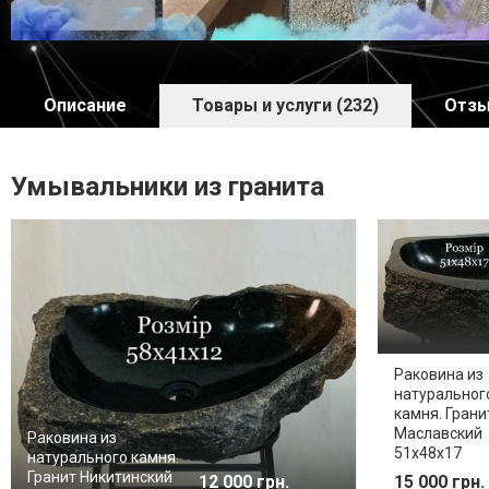
Описание
Товары и услуги (232)
Отзы
Умывальники из гранита
Раковина из
натуральног
камня. Грани
Маславский
Раковина из
51х48х17
натурального камня.
Гранит Никитинский
12 000 грн.
15 000 грн.