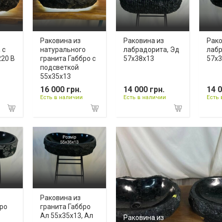
Раковина из
Раковина из
Рако
 с
натурального
лабрадорита, Эд
лабр
220 В
гранита Габбро с
57х38х13
57х3
подсветкой
55х35х13
16 000 грн.
14 000 грн.
14 0
Есть в наличии
Есть в наличии
Есть 
Раковина из
бро
гранита Габбро
Ал 55х35х13, Ал
Раковина из