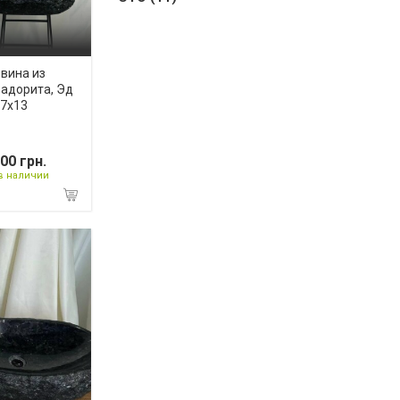
вина из
адорита, Эд
7х13
00 грн.
в наличии