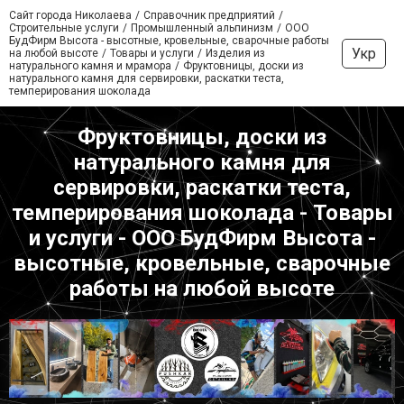
Сайт города Николаева
Справочник предприятий
Строительные услуги
Промышленный альпинизм
ООО
БудФирм Высота - высотные, кровельные, сварочные работы
Укр
на любой высоте
Товары и услуги
Изделия из
натурального камня и мрамора
Фруктовницы, доски из
натурального камня для сервировки, раскатки теста,
темперирования шоколада
Фруктовницы, доски из
натурального камня для
сервировки, раскатки теста,
темперирования шоколада - Товары
и услуги - ООО БудФирм Высота -
высотные, кровельные, сварочные
работы на любой высоте