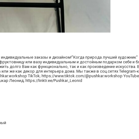
од индивидуальные заказы и дизайном!"Когда природа лучший художник
 фруктовницу или вазу индивидуальным и достойным подарком себе и б
жить долго Вам как функционально, так и как произведение искусства.
 или же как декор для интерьера дома. Мы также в соц.сетях Telegram-к
shkar.workshop TikTok; https://www.tiktok.com/@pushkar.workshop YouTube
кар Леонид; https://linktr.ee/Pushkar_Leonid
ный