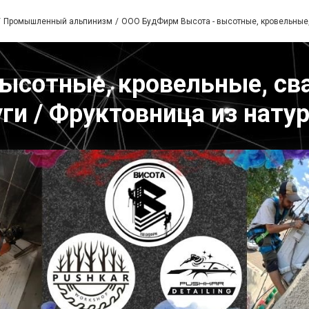
Промышленный альпинизм
ООО БудФирм Высота - высотные, кровельные
ысотные, кровельные, св
уги / Фруктовница из нату