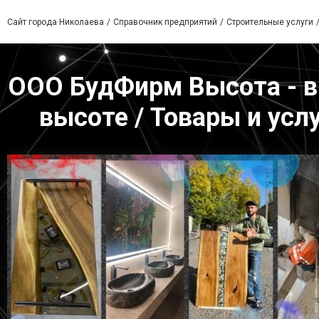
Сайт города Николаева
Справочник предприятий
Строительные услуги
ООО БудФирм Высота - в
высоте / Товары и усл