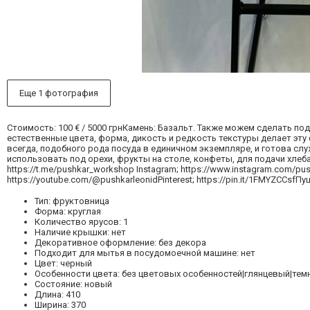
Еще 1 фотография
Стоимость: 100 € / 5000 грнКамень: Базальт. Также можем сделать п
естественные цвета, форма, дикость и редкость текстуры делает эту
всегда, подобного рода посуда в единичном экземпляре, и готова слу
использовать под орехи, фрукты на столе, конфеты, для подачи хлеба
https://t.me/pushkar_workshop Instagram; https://www.instagram.com/pu
https://youtube.com/@pushkarleonidPinterest; https://pin.it/1FMYZCCsfПуш
Тип: фруктовница
Форма: круглая
Количество ярусов: 1
Наличие крышки: нет
Декоративное оформление: без декора
Подходит для мытья в посудомоечной машине: нет
Цвет: черный
Особенности цвета: без цветовых особенностей|глянцевый|тем
Состояние: новый
Длина: 410
Ширина: 370