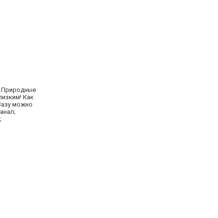
" .Природные
лизким! Как
 Вазу можно
анал;
;