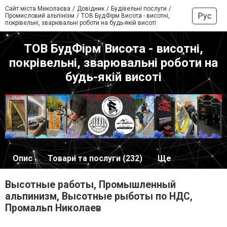
Сайт міста Миколаєва
Довідник
Будівельні послуги
Рус
Промисловий альпінізм
ТОВ БудФірм Висота - висотні,
покрівельні, зварювальні роботи на будь-якій висоті
ТОВ БудФірм Висота - висотні,
покрівельні, зварювальні роботи на
будь-якій висоті
Опис
Товари та послуги (232)
Ще
Высотные работы, Промышленный
альпинизм, Высотные рыботы по НДС,
Промальп Николаев