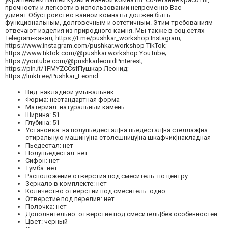
прочности и легкости в использовании непременно Вас
удивят.Обустройство ванной комнаты должен быть
функциональным, долговечным и эстетичным. Этим требованиям
отвечают изделия из природного камня. Мы также в соц.сетях
Telegram-канал; https://t.me/pushkar_workshop Instagram;
https://www.instagram.com/pushkar.workshop TikTok;
https://www.tiktok.com/@pushkar.workshop YouTube;
https://youtube.com/@pushkarleonidPinterest;
https://pin.it/1FMYZCCsfПушкар Леонид;
https://linktr.ee/Pushkar_Leonid
Вид: накладной умывальник
Форма: нестандартная форма
Материал: натуральный камень
Ширина: 51
Глубина: 51
Установка: на полупьедестал|на пьедестал|на стеллаж|на
стиральную машину|на столешницу|на шкафчик|накладная
Пьедестал: нет
Полупьедестал: нет
Сифон: нет
Тумба: нет
Расположение отверстия под смеситель: по центру
Зеркало в комплекте: нет
Количество отверстий под смеситель: одно
Отверстие под перелив: нет
Полочка: нет
Дополнительно: отверстие под смеситель|без особенностей
Цвет: черный