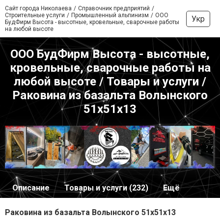
Сайт города Николаева
Справочник предприятий
Строительные услуги
Промышленный альпинизм
ООО
Укр
БудФирм Высота - высотные, кровельные, сварочные работы
на любой высоте
ООО БудФирм Высота - высотные,
кровельные, сварочные работы на
любой высоте / Товары и услуги /
Раковина из базальта Волынского
51х51х13
Описание
Товары и услуги (232)
Ещё
Раковина из базальта Волынского 51х51х13