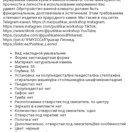
прочности и легкости в использовании непременно Вас
удивят.Обустройство ванной комнаты должен быть
функциональным, долговечным и эстетичным. Этим требованиям
отвечают изделия из природного камня. Мы также в соц.сетях
Telegram-канал; https://t.me/pushkar_workshop Instagram;
https://www.instagram.com/pushkar.workshop TikTok;
https://www.tiktok.com/@pushkar.workshop YouTube;
https://youtube.com/@pushkarleonidPinterest;
https://pin.it/1FMYZCCsfПушкар Леонид;
https://linktr.ee/Pushkar_Leonid
Вид: накладной умывальник
Форма: нестандартная форма
Материал: натуральный камень
Ширина: 55
Глубина: 55
Установка: на полупьедестал|на пьедестал|на стеллаж|на
стиральную машину|на столешницу|на шкафчик|накладная
Пьедестал: нет
Полупьедестал: нет
Сифон: нет
Тумба: нет
Расположение отверстия под смеситель: по центру
Зеркало в комплекте: нет
Количество отверстий под смеситель: одно
Отверстие под перелив: нет
Полочка: нет
Дополнительно: отверстие под смеситель|без особенностей
Цвет: черный