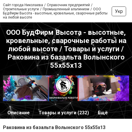
Сайт города Николаева
Справочник предприятий
Строительные услуги
Промышленный альпинизм
ООО
Укр
БудФирм Высота - высотные, кровельные, сварочные работы
на любой высоте
ООО БудФирм Высота - высотные,
кровельные, сварочные работы на
любой высоте / Товары и услуги /
Раковина из базальта Волынского
55х55х13
Описание
Товары и услуги (232)
Ещё
Раковина из базальта Волынского 55х55х13