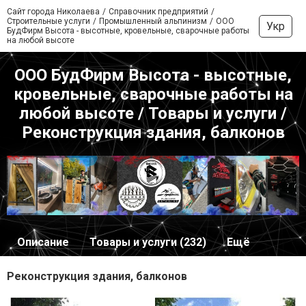
Сайт города Николаева
Справочник предприятий
Строительные услуги
Промышленный альпинизм
ООО
Укр
БудФирм Высота - высотные, кровельные, сварочные работы
на любой высоте
ООО БудФирм Высота - высотные,
кровельные, сварочные работы на
любой высоте / Товары и услуги /
Реконструкция здания, балконов
Описание
Товары и услуги (232)
Ещё
Реконструкция здания, балконов