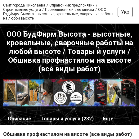
Сайт города Николаева
Справочник предприятий
Строительные услуги
Промышленный альпинизм
ООО
Укр
БудФирм Высота - высотные, кровельные, сварочные работы
на любой высоте
ООО БудФирм Высота - высотные,
кровельные, сварочные работы на
любой высоте / Товары и услуги /
Обшивка профнастилом на висоте
(все виды работ)
Описание
Товары и услуги (232)
Ещё
Обшивка профнастилом на висоте (все виды работ)