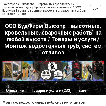
Сайт города Николаева
Справочник предприятий
Строительные услуги
Промышленный альпинизм
ООО
Укр
БудФирм Высота - высотные, кровельные, сварочные работы
на любой высоте
ООО БудФирм Высота - высотные,
кровельные, сварочные работы на
любой высоте / Товары и услуги /
Монтаж водосточных труб, систем
отливов
Описание
Товары и услуги (232)
Ещё
Монтаж водосточных труб, систем отливов