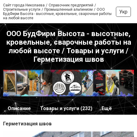
Сайт города Николаева
Справочник предприятий
Строительные услуги
Промышленный альпинизм
ООО
Укр
БудФирм Высота - высотные, кровельные, сварочные работы
на любой высоте
ООО БудФирм Высота - высотные,
кровельные, сварочные работы на
любой высоте / Товары и услуги /
Герметизация швов
Описание
Товары и услуги (232)
Ещё
Герметизация швов