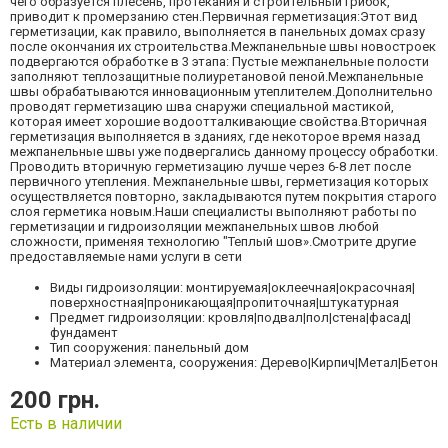
чего образуется плесень, протекания и строительный грибок,
приводит к промерзанию стен.Первичная герметизация:Этот вид
герметизации, как правило, выполняется в панельных домах сразу
после окончания их строительства.Межпанельные швы новостроек
подвергаются обработке в 3 этапа: Пустые межпанельные полости
заполняют теплозащитные полиуретановой пеной.Межпанельные
швы обрабатываются инновационным утеплителем.Дополнительно
проводят герметизацию шва снаружи специальной мастикой,
которая имеет хорошие водоотталкивающие свойства.Вторичная
герметизация выполняется в зданиях, где некоторое время назад
межпанельные швы уже подвергались данному процессу обработки.
Проводить вторичную герметизацию лучше через 6-8 лет после
первичного утепления. Межпанельные швы, герметизация которых
осуществляется повторно, закладываются путем покрытия старого
слоя герметика новым.Наши специалисты выполняют работы по
герметизации и гидроизоляции межпанельных швов любой
сложности, применяя технологию "Теплый шов».Смотрите другие
предоставляемые нами услуги в сети
Виды гидроизоляции: монтируемая|оклеечная|окрасочная|
поверхностная|проникающая|пропиточная|штукатурная
Предмет гидроизоляции: кровля|подвал|пол|стена|фасад|
фундамент
Тип сооружения: панельный дом
Материал элемента, сооружения: Дерево|Кирпич|Метал|Бетон
200 грн.
Есть в наличии