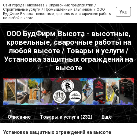
Сайт города Николаева
Справочник предприятий
Строительные услуги
Промышленный альпинизм
ООО
Укр
БудФирм Высота - высотные, кровельные, сварочные работы
на любой высоте
ООО БудФирм Высота - высотные,
кровельные, сварочные работы на
любой высоте / Товары и услуги /
Установка защитных ограждений на
высоте
Описание
Товары и услуги (232)
Ещё
Установка защитных ограждений на высоте