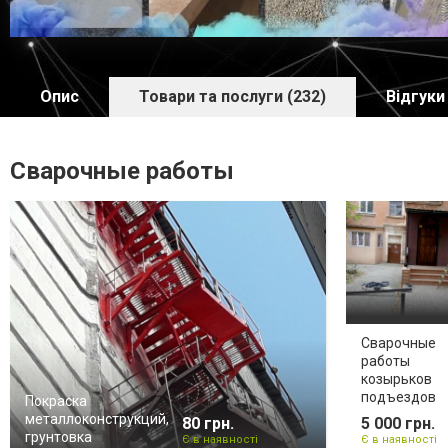
Опис
Товари та послуги (232)
Відгуки 
Сварочные работы
Сварочные
работы
козырьков
подъездов
Покраска
металлоконструкций,
80 грн.
5 000 грн.
грунтовка
Є в наявності
Є в наявності