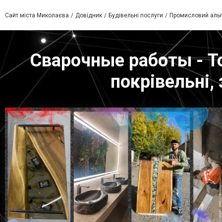
Сайт міста Миколаєва
Довідник
Будівельні послуги
Промисловий альп
Сварочные работы - То
покрівельні,