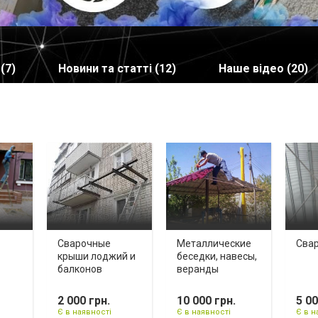
(7)
Новини та статті (12)
Наше відео (20)
Сварочные
Металлические
Свар
крыши лоджий и
беседки, навесы,
балконов
веранды
2 000 грн.
10 000 грн.
5 00
Є в наявності
Є в наявності
Є в н