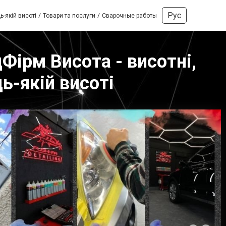
Рус
ь-якій висоті
Товари та послуги
Сварочные работы
Фірм Висота - висотні,
ь-якій висоті