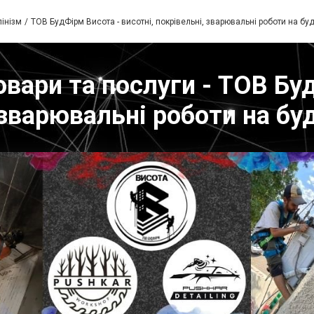
інізм
ТОВ БудФірм Висота - висотні, покрівельні, зварювальні роботи на буд
вари та послуги - ТОВ Буд
 зварювальні роботи на буд