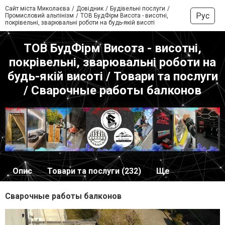
Сайт міста Миколаєва
Довідник
Будівельні послуги
Рус
Промисловий альпінізм
ТОВ БудФірм Висота - висотні,
покрівельні, зварювальні роботи на будь-якій висоті
ТОВ БудФірм Висота - висотні,
покрівельні, зварювальні роботи на
будь-якій висоті / Товари та послуги
/ Сварочные работы балконов
Опис
Товари та послуги (232)
Ще
Сварочные работы балконов