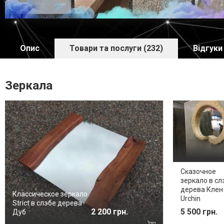
Опис
Товари та послуги (232)
Відгуки 
Зеркала
Сказочное
зеркало в сл
дерева Клен
Классическое зеркало
Urchin
Strict в слэбе дерева
2 200 грн.
5 500 грн.
Дуб