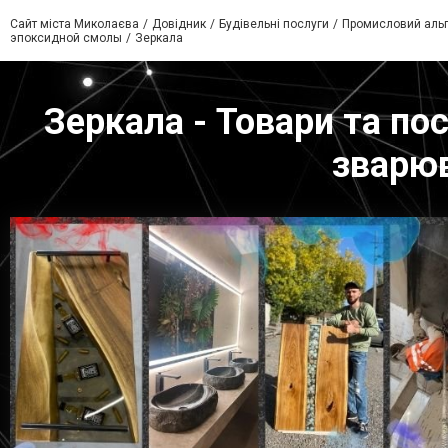
Сайт міста Миколаєва
Довідник
Будівельні послуги
Промисловий альп
эпоксидной смолы
Зеркала
Зеркала - Товари та пос
зварюв