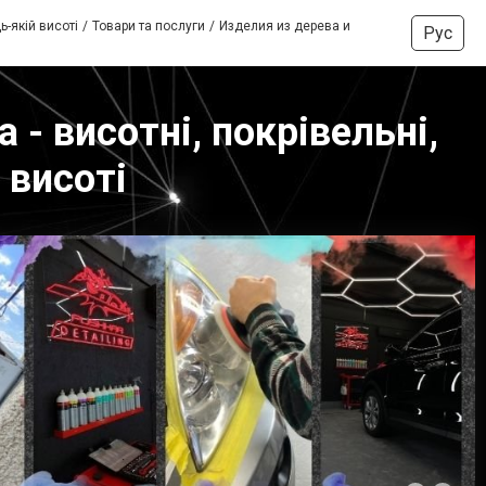
ь-якій висоті
Товари та послуги
Изделия из дерева и
Рус
 - висотні, покрівельні,
 висоті