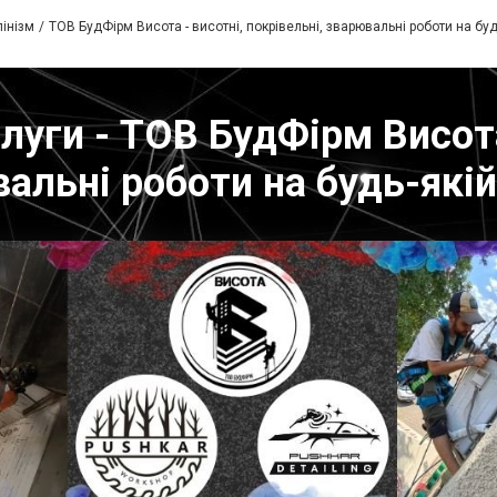
інізм
ТОВ БудФірм Висота - висотні, покрівельні, зварювальні роботи на буд
луги - ТОВ БудФірм Висота
альні роботи на будь-якій