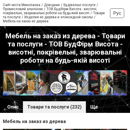
Сайт міста Миколаєва
Довідник
Будівельні послуги
Промисловий альпінізм
ТОВ БудФірм Висота - висотні,
Рус
покрівельні, зварювальні роботи на будь-якій висоті
Товари
та послуги
Изделия из дерева и эпоксидной смолы
Мебель на заказ из дерева
Мебель на заказ из дерева - Товари
та послуги - ТОВ БудФірм Висота -
висотні, покрівельні, зварювальні
роботи на будь-якій висоті
Опис
Товари та послуги (232)
Ще
Мебель на заказ из дерева