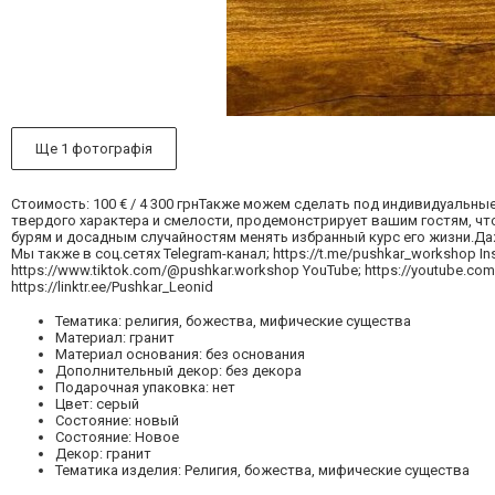
Ще 1 фотографія
Стоимость: 100 € / 4 300 грнТакже можем сделать под индивидуальн
твердого характера и смелости, продемонстрирует вашим гостям, чт
бурям и досадным случайностям менять избранный курс его жизни.Даж
Мы также в соц.сетях Telegram-канал; https://t.me/pushkar_workshop In
https://www.tiktok.com/@pushkar.workshop YouTube; https://youtube.com
https://linktr.ee/Pushkar_Leonid
Тематика: религия, божества, мифические существа
Материал: гранит
Материал основания: без основания
Дополнительный декор: без декора
Подарочная упаковка: нет
Цвет: серый
Состояние: новый
Состояние: Новое
Декор: гранит
Тематика изделия: Религия, божества, мифические существа