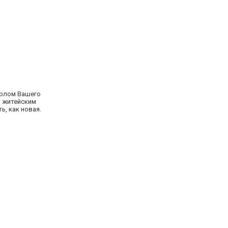
волом Вашего
й житейским
ь, как новая.