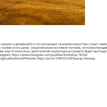
ые заказы и дизайном!Это потрясающее творение искусства станет сим
о хозяин этого дома - решительный и волевой человек, не позволяющи
е спустя несколько десятилетий скульптура из гранита будет выглядет
stagram; https://www.instagram.com/pushkar.workshop TikTok;
/@pushkarleonidPinterest; https://pin.it/1FMYZCCsfПушкар Леонид;