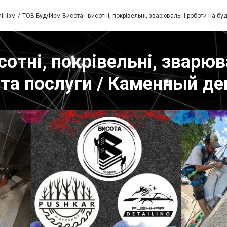
інізм
ТОВ БудФірм Висота - висотні, покрівельні, зварювальні роботи на буд
отні, покрівельні, зварюв
и та послуги / Каменный де