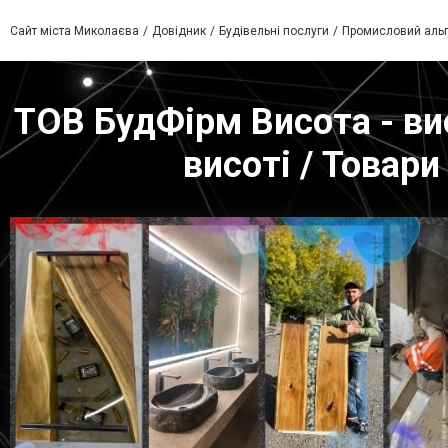
Сайт міста Миколаєва
Довідник
Будівельні послуги
Промисловий альп
ТОВ БудФірм Висота - вис
висоті / Товар