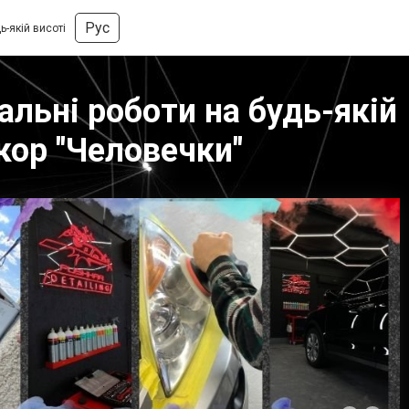
Рус
ь-якій висоті
альні роботи на будь-якій
кор "Человечки"