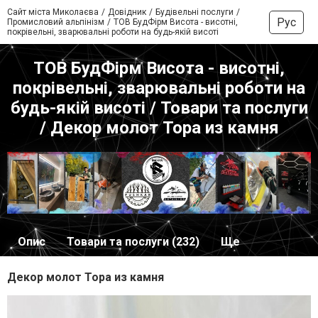
Сайт міста Миколаєва
Довідник
Будівельні послуги
Рус
Промисловий альпінізм
ТОВ БудФірм Висота - висотні,
покрівельні, зварювальні роботи на будь-якій висоті
ТОВ БудФірм Висота - висотні,
покрівельні, зварювальні роботи на
будь-якій висоті / Товари та послуги
/ Декор молот Тора из камня
Опис
Товари та послуги (232)
Ще
Декор молот Тора из камня