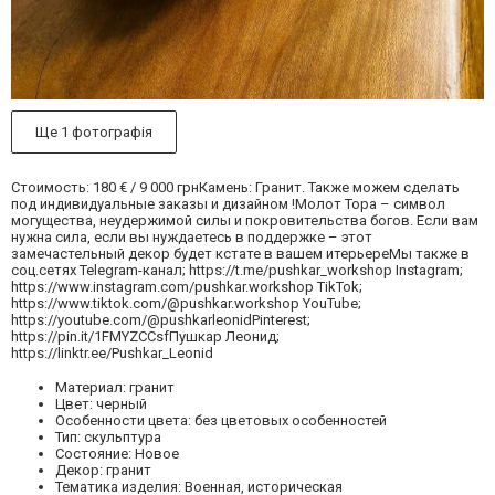
Ще 1 фотографія
Стоимость: 180 € / 9 000 грнКамень: Гранит. Также можем сделать
под индивидуальные заказы и дизайном !Молот Тора – символ
могущества, неудержимой силы и покровительства богов. Если вам
нужна сила, если вы нуждаетесь в поддержке – этот
замечастельный декор будет кстате в вашем итерьереМы также в
соц.сетях Telegram-канал; https://t.me/pushkar_workshop Instagram;
https://www.instagram.com/pushkar.workshop TikTok;
https://www.tiktok.com/@pushkar.workshop YouTube;
https://youtube.com/@pushkarleonidPinterest;
https://pin.it/1FMYZCCsfПушкар Леонид;
https://linktr.ee/Pushkar_Leonid
Материал: гранит
Цвет: черный
Особенности цвета: без цветовых особенностей
Тип: скульптура
Состояние: Новое
Декор: гранит
Тематика изделия: Военная, историческая