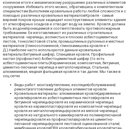
конечном итоге к механическому разрушению различных элементов
сооружения. Избежать этого можно, обратившись к компетентным
специалистам.Выполняем кровельные работы любой сложности и с
помощью различных кровельных материаловКровля - самый
верхний покров крыши защищает конструктивные элементы здания
от атмосферных осадков и отводит воду на землю. Кровля должна
быть водонепроницаемой и соответствовать противопожарным
требованиям. Ее изготавливают из различных строительных
материалов: черепицы, волнистых и плоских асбестоцементных
листов, тонколистовой стали, промышленных рулонных и местных
материалов (глиносоломенной, глинокамишова кровля и т.
Д.).Наиболее часто используются данные кровельные
материалы:Битумный шифер; Сланцевая кровля; Профильный
настил (профнастил) Асбестоцементный шифер (то есть
асбестоцементные плиты)Керамическая, композитная, битумная,
цементно-песчаная черепица и металлочерепица; Стальная,
алюминиевая, медная фальцевая кровля и так далее. Мы также в
соц.сетях
Виды работ: монтаж|утепление, изоляция|обслуживание|
ремонт|изготовление доборных элементов кровли
Кровельные материалы: алюминиевая кровля|деревянные
кровли|кровля из асбестоцементных листов|кровля из
битумной черепицы|кровля из керамической черепицы|
кровля из керамопласта|кровля из композитной черепицы|
кровля из металлочерепицы|кровля из мягкой черепицы|
кровля из натурального камня|кровля из полимерпесчаной
черепицы|кровля из профнастила|кровля из цементно-
песчаной черепицы|кровля листовой оцинкованной стали|
мембранная кровля|ПВХ кровля|рубероидная кровля|титан-