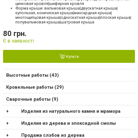
цинковая кровля|шиферная кровля
Форма крыши: вальмовая крыша|двускатная крыша|
купольная, коническая крыша|мансардная крыша|
многощипцовая крыша|односкатная крыша|плоская крыша|
полувальмовая крыша|шатровая крыша
80 грн.
Є в наявності
Купити
Высотные работы (43)
Кровельные работы (29)
Сварочные работы (9)
Изделия из натурального камня и мрамора
Изделия из дерева и эпоксидной смолы
Продажа слэбов из дерева