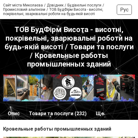
Сайт міста Миколаєва
Довідник
Будівельні послуги
Рус
Промисловий альпінізм
ТОВ БудФірм Висота - висотні,
покрівельні, зварювальні роботи на будь-якій висоті
ТОВ БудФірм Висота - висотні,
покрівельні, зварювальні роботи на
будь-якій висоті / Товари та послуги
/ Кровельные работы
промышленных зданий
Опис
Товари та послуги (232)
Ще
Кровельные работы промышленных зданий