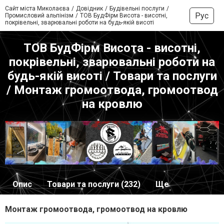
Сайт міста Миколаєва
Довідник
Будівельні послуги
Рус
Промисловий альпінізм
ТОВ БудФірм Висота - висотні,
покрівельні, зварювальні роботи на будь-якій висоті
ТОВ БудФірм Висота - висотні,
покрівельні, зварювальні роботи на
будь-якій висоті / Товари та послуги
/ Монтаж громоотвода, громоотвод
на кровлю
Опис
Товари та послуги (232)
Ще
Монтаж громоотвода, громоотвод на кровлю