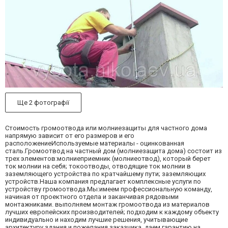
Ще 2 фотографії
Стоимость громоотвода или молниезащиты для частного дома
напрямую зависит от его размеров и его
расположениеИспользуемые материалы - оцинкованная
сталь.Громоотвод на частный дом (молниезащита дома) состоит из
трех элементов:молниеприемник (молниеотвод), который берет
ток молнии на себя; токоотводы, отводящие ток молнии в
заземляющего устройства по кратчайшему пути; заземляющих
устройств.Наша компания предлагает комплексные услуги по
устройству громоотвода.Мы:имеем профессиональную команду,
начиная от проектного отдела и заканчивая рядовыми
монтажниками. выполняем монтаж громоотвода из материалов
лучших европейских производителей; подходим к каждому объекту
индивидуально и находим лучшие решения, учитывающие
архитектуру здания и пожелания заказчика. даем гарантию на