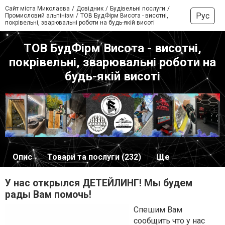
Сайт міста Миколаєва
Довідник
Будівельні послуги
Рус
Промисловий альпінізм
ТОВ БудФірм Висота - висотні,
покрівельні, зварювальні роботи на будь-якій висоті
ТОВ БудФірм Висота - висотні,
покрівельні, зварювальні роботи на
будь-якій висоті
Опис
Товари та послуги (232)
Ще
У нас открылся ДЕТЕЙЛИНГ! Мы будем
рады Вам помочь!
Спешим Вам
сообщить что у нас