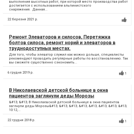
выполнения высотных работ, при которой место производства работ
достигается с использованием альпинистского
снаряжения. Данная...
22 березня 2021 р.
Ремонт Элеваторов и силосов, Перетяжка
болтов силоса, ремонт норий и элеваторов в
труднодоступных местах.
Для того, чтобы элеватор служил как можно дольше, специалисты
рекомендуют проводить регулярные работы по восстановлению. Так
вы сможете существенно сэкономить...
6 грудня 2019 р.
1
В Николаевской детской больнице в окна
пациентов заглянули деды Морозы
&#13; &#13; В Николаевской детской больнице в окна пациентов
заглнули деды Морозы&#13; &#13; &#13; &#13; &#13; &#13; &#13; &#13;
10:12,...
22 грудня 2018 р.
1