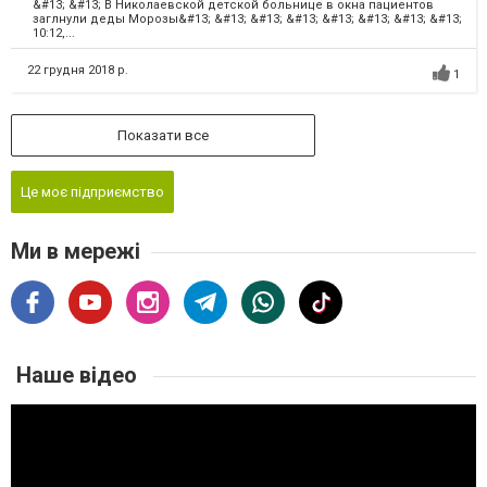
&#13; &#13; В Николаевской детской больнице в окна пациентов
заглнули деды Морозы&#13; &#13; &#13; &#13; &#13; &#13; &#13; &#13;
10:12,...
22 грудня 2018 р.
1
Показати все
Це моє підприємство
Ми в мережі
Наше відео