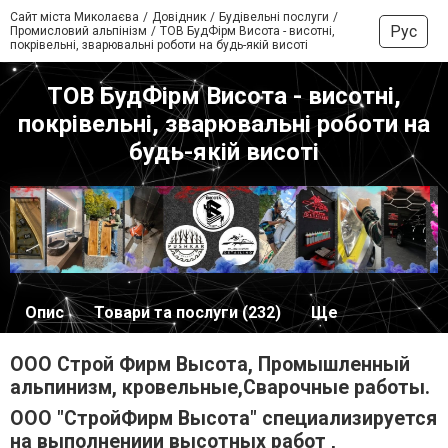
Сайт міста Миколаєва
Довідник
Будівельні послуги
Рус
Промисловий альпінізм
ТОВ БудФірм Висота - висотні,
покрівельні, зварювальні роботи на будь-якій висоті
ТОВ БудФірм Висота - висотні,
покрівельні, зварювальні роботи на
будь-якій висоті
Опис
Товари та послуги (232)
Ще
ООО Строй Фирм Высота, Промышленный
альпинизм, кровельные,Сварочные работы.
ООО "СтройФирм Высота" специализируется
на выполнениии высотных работ ,