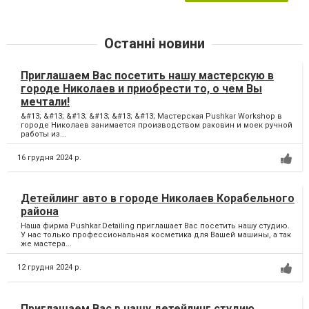
Останні новини
Приглашаем Вас посетить нашу мастерскую в
городе Николаев и приобрести то, о чем Вы
мечтали!
&#13; &#13; &#13; &#13; &#13; &#13; Мастерская Pushkar Workshop в
городе Николаев занимается производством раковин и моек ручной
работы из...
16 грудня 2024 р.
Детейлинг авто в городе Николаев Корабельного
района
Наша фирма Pushkar.Detailing приглашает Вас посетить нашу студию.
У нас только профессиональная косметика для Вашей машины, а так
же мастера...
12 грудня 2024 р.
Приглашаем Вас в нашу детейлинг студию