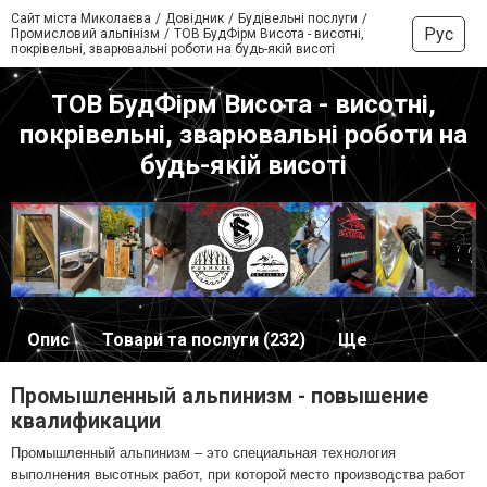
Сайт міста Миколаєва
Довідник
Будівельні послуги
Рус
Промисловий альпінізм
ТОВ БудФірм Висота - висотні,
покрівельні, зварювальні роботи на будь-якій висоті
ТОВ БудФірм Висота - висотні,
покрівельні, зварювальні роботи на
будь-якій висоті
Опис
Товари та послуги (232)
Ще
Промышленный альпинизм - повышение
квалификации
Промышленный альпинизм – это специальная технология
выполнения высотных работ, при которой место производства работ