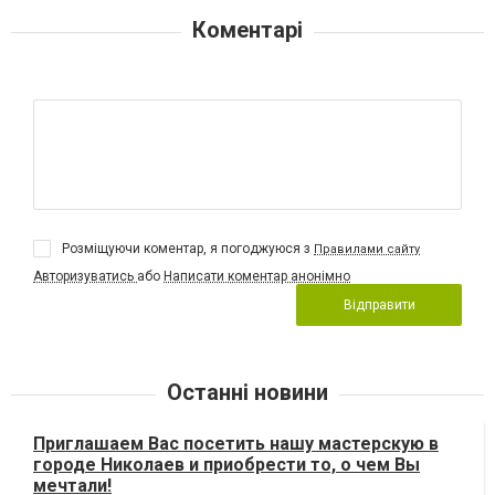
Коментарі
Розміщуючи коментар, я погоджуюся з
Правилами сайту
Авторизуватись
або
Написати коментар анонімно
Відправити
Останні новини
Приглашаем Вас посетить нашу мастерскую в
городе Николаев и приобрести то, о чем Вы
мечтали!