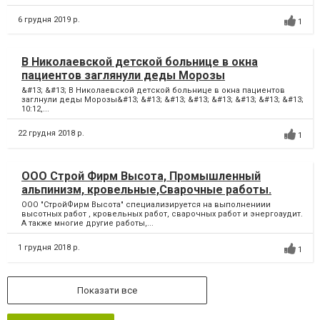
6 грудня 2019 р.
1
В Николаевской детской больнице в окна
пациентов заглянули деды Морозы
&#13; &#13; В Николаевской детской больнице в окна пациентов
заглнули деды Морозы&#13; &#13; &#13; &#13; &#13; &#13; &#13; &#13;
10:12,...
22 грудня 2018 р.
1
ООО Строй Фирм Высота, Промышленный
альпинизм, кровельные,Сварочные работы.
ООО "СтройФирм Высота" специализируется на выполнениии
высотных работ , кровельных работ, сварочных работ и энергоаудит.
А также многие другие работы,...
1 грудня 2018 р.
1
Показати все