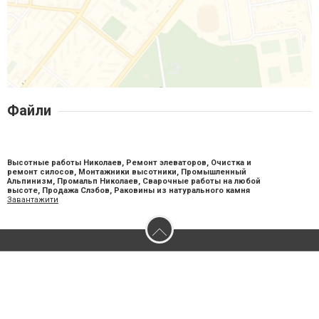
Файли
Высотные работы Николаев, Ремонт элеваторов, Очистка и
ремонт силосов, Монтажники высотники, Промышленный
Альпинизм, Промальп Николаев, Сварочные работы на любой
высоте, Продажа Слэбов, Раковины из натурального камня
Завантажити
2026 © 0512.com.ua - Сайт міста Миколаєва
Допускається цитування матеріалів без отримання попередньої згоди
0512.com.ua за умови розміщення в тексті обов'язкового посилання на
0512.com.ua - Сайт міста Миколаєва. Для інтернет-видань обов'язкове
розміщення прямого, відкритого для пошукових систем гіперпосилання на
цитовані статті не нижче другого абзацу в тексті або в якості джерела.
Порушення виняткових прав переслідується Законом.