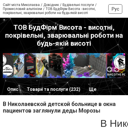
Сайт міста Миколаєва
Довідник
Будівельні послуги
Рус
Промисловий альпінізм
ТОВ БудФірм Висота - висотні,
покрівельні, зварювальні роботи на будь-якій висоті
ТОВ БудФірм Висота - висотні,
покрівельні, зварювальні роботи на
будь-якій висоті
Опис
Товари та послуги (232)
Ще
В Николаевской детской больнице в окна
пациентов заглянули деды Морозы
В Ник