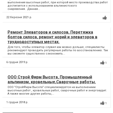
выполнения высотных работ, при которой место производства работ
достигается с использованием альпинистского
снаряжения. Данная...
22 березня 2021 р.
Ремонт Элеваторов и силосов, Перетяжка
болтов силоса, ремонт норий и элеваторов в
труднодоступных местах.
Для того, чтобы элеватор служил как можно дольше, специалисты
рекомендуют проводить регулярные работы по восстановлению. Так
вы сможете существенно сэкономить...
6 грудня 2019 р.
1
ООО Строй Фирм Высота, Промышленный
альпинизм, кровельные,Сварочные работы.
ООО "СтройФирм Высота" специализируется на выполнениии
высотных работ , кровельных работ, сварочных работ и энергоаудит.
А также многие другие работы,...
1 грудня 2018 р.
1