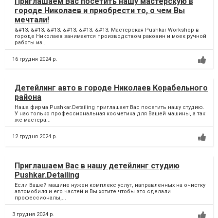
Приглашаем Вас посетить нашу мастерскую в
городе Николаев и приобрести то, о чем Вы
мечтали!
&#13; &#13; &#13; &#13; &#13; &#13; Мастерская Pushkar Workshop в
городе Николаев занимается производством раковин и моек ручной
работы из...
16 грудня 2024 р.
Детейлинг авто в городе Николаев Корабельного
района
Наша фирма Pushkar.Detailing приглашает Вас посетить нашу студию.
У нас только профессиональная косметика для Вашей машины, а так
же мастера...
12 грудня 2024 р.
Приглашаем Вас в нашу детейлинг студию
Pushkar.Detailing
Если Вашей машине нужен комплекс услуг, направленных на очистку
автомобиля и его частей и Вы хотите чтобы это сделали
профессионалы,...
3 грудня 2024 р.