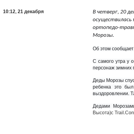
10:12,
21 декабря
В четверг, 20 д
осуществилась м
ортопедо-трав
Морозы.
Об этом сообщает
С самого утра у 
персонаж зимних 
Деды Морозы спу
ребенка это был
выздоровлении. Т
Дедами Морозами
Высота)
с Trail.Co