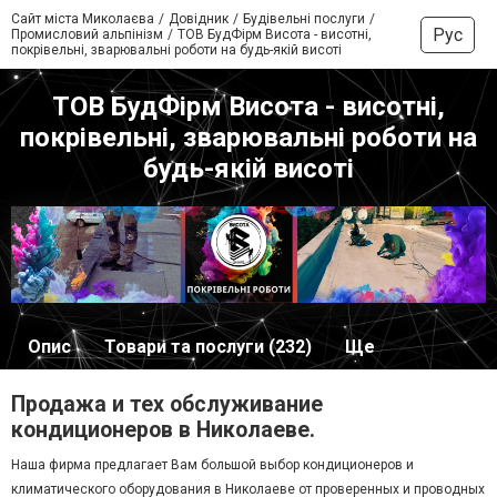
Сайт міста Миколаєва
Довідник
Будівельні послуги
Рус
Промисловий альпінізм
ТОВ БудФірм Висота - висотні,
покрівельні, зварювальні роботи на будь-якій висоті
ТОВ БудФірм Висота - висотні,
покрівельні, зварювальні роботи на
будь-якій висоті
Опис
Товари та послуги (232)
Ще
Продажа и тех обслуживание
кондиционеров в Николаеве.
Наша фирма предлагает Вам большой выбор кондиционеров и
климатического оборудования в Николаеве от проверенных и проводных