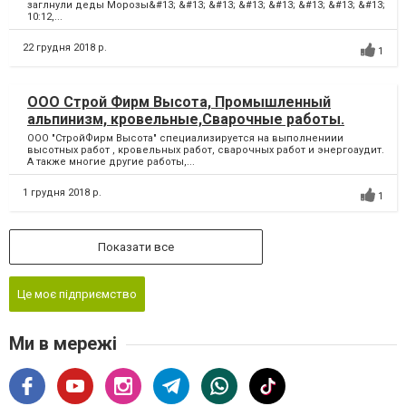
заглнули деды Морозы&#13; &#13; &#13; &#13; &#13; &#13; &#13; &#13;
10:12,...
22 грудня 2018 р.
1
ООО Строй Фирм Высота, Промышленный
альпинизм, кровельные,Сварочные работы.
ООО "СтройФирм Высота" специализируется на выполнениии
высотных работ , кровельных работ, сварочных работ и энергоаудит.
А также многие другие работы,...
1 грудня 2018 р.
1
Показати все
Це моє підприємство
Ми в мережі