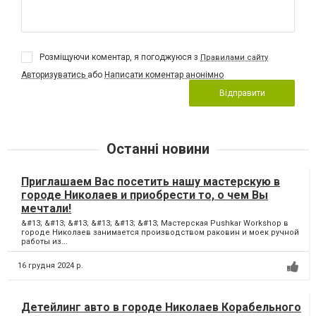
Розміщуючи коментар, я погоджуюся з
Правилами сайту
Авторизуватись
або
Написати коментар анонімно
Відправити
Останні новини
Приглашаем Вас посетить нашу мастерскую в
городе Николаев и приобрести то, о чем Вы
мечтали!
&#13; &#13; &#13; &#13; &#13; &#13; Мастерская Pushkar Workshop в
городе Николаев занимается производством раковин и моек ручной
работы из...
16 грудня 2024 р.
Детейлинг авто в городе Николаев Корабельного