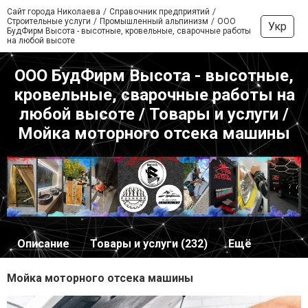
Сайт города Николаева
Справочник предприятий
Строительные услуги
Промышленный альпинизм
ООО
Укр
БудФирм Высота - высотные, кровельные, сварочные работы
на любой высоте
ООО БудФирм Высота - высотные,
кровельные, сварочные работы на
любой высоте / Товары и услуги /
Мойка моторного отсека машины
Описание
Товары и услуги (232)
Ещё
Мойка моторного отсека машины