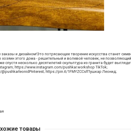
ые заказы и дизайном!Это потрясающее творение искусства станет сим
о хозяин этого дома - решительный и волевой человек, не позволяющи
е спустя несколько десятилетий скульптура из гранита будет выглядет
stagram; https://www.instagram.com/pushkar.workshop TikTok;
/@pushkarleonidPinterest; https://pin.it/1FMYZCCsfПушкар Леонид;
ая
хожие товары