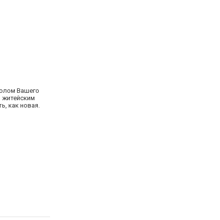
волом Вашего
й житейским
ь, как новая.