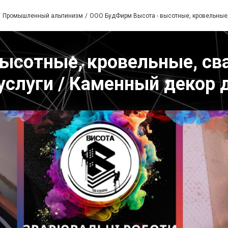
Промышленный альпинизм
ООО БудФирм Высота - высотные, кровельные
ысотные, кровельные, св
 услуги / Каменный декор 