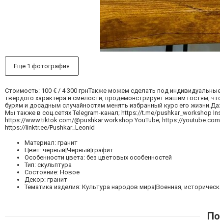
Еще 1 фотография
Стоимость: 100 € / 4 300 грнТакже можем сделать под индивидуальн
твердого характера и смелости, продемонстрирует вашим гостям, чт
бурям и досадным случайностям менять избранный курс его жизни.Даж
Мы также в соц.сетях Telegram-канал; https://t.me/pushkar_workshop In
https://www.tiktok.com/@pushkar.workshop YouTube; https://youtube.com
https://linktr.ee/Pushkar_Leonid
Материал: гранит
Цвет: черный|Черный|графит
Особенности цвета: без цветовых особенностей
Тип: скульптура
Состояние: Новое
Декор: гранит
Тематика изделия: Культура народов мира|Военная, историческ
По