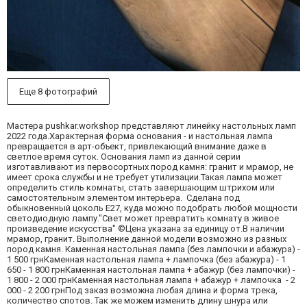
Еще 8 фотографий
Мастера pushkar.workshop представляют линейку настольных ламп
2022 года.Характерная форма основания - и настольная лампа
превращается в арт-объект, привлекающий внимание даже в
светлое время суток. Основания ламп из данной серии
изготавливают из первосортных пород камня: гранит и мрамор, не
имеет срока службы и не требует утилизации.Такая лампа может
определить стиль комнаты, стать завершающим штрихом или
самостоятельным элементом интерьера. Сделана под
обыкновенный цоколь Е27, куда можно подобрать любой мощности
светодиодную лампу."Свет может превратить комнату в живое
произведение искусства" ©Цена указана за единицу от.В наличии
мрамор, гранит. Выполнение данной модели возможно из разных
пород камня. Каменная настольная лампа (без лампочки и абажура) -
1 500 грнКаменная настольная лампа + лампочка (без абажура) - 1
650 - 1 800 грнКаменная настольная лампа + абажур (без лампочки) -
1 800 - 2 000 грнКаменная настольная лампа + абажур + лампочка - 2
000 - 2 200 грнПод заказ возможна любая длина и форма трека,
количество спотов. Так же можем изменить длину шнура или