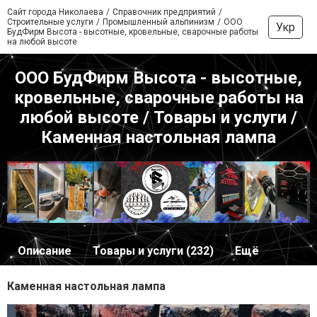
Сайт города Николаева
Справочник предприятий
Строительные услуги
Промышленный альпинизм
ООО
Укр
БудФирм Высота - высотные, кровельные, сварочные работы
на любой высоте
ООО БудФирм Высота - высотные,
кровельные, сварочные работы на
любой высоте / Товары и услуги /
Каменная настольная лампа
Описание
Товары и услуги (232)
Ещё
Каменная настольная лампа