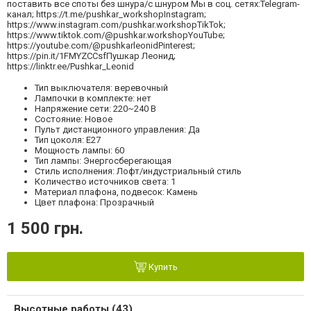
поставить все споты без шнура/с шнуром Мы в соц. сетях:Telegram-
канал; https://t.me/pushkar_workshopInstagram;
https://www.instagram.com/pushkar.workshopTikTok;
https://www.tiktok.com/@pushkar.workshopYouTube;
https://youtube.com/@pushkarleonidPinterest;
https://pin.it/1FMYZCCsfПушкар Леонид;
https://linktr.ee/Pushkar_Leonid
Тип выключателя: веревочный
Лампочки в комплекте: нет
Напряжение сети: 220~240 В
Состояние: Новое
Пульт дистанционного управления: Да
Тип цоколя: E27
Мощность лампы: 60
Тип лампы: Энергосберегающая
Стиль исполнения: Лофт/индустриальный стиль
Количество источников света: 1
Материал плафона, подвесок: Камень
Цвет плафона: Прозрачный
1 500 грн.
Купить
Высотные работы (43)