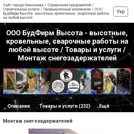
Сайт города Николаева
Справочник предприятий
Строительные услуги
Промышленный альпинизм
ООО
Укр
БудФирм Высота - высотные, кровельные, сварочные работы
на любой высоте
ООО БудФирм Высота - высотные,
кровельные, сварочные работы на
любой высоте / Товары и услуги /
Монтаж снегозадержателей
Описание
Товары и услуги (232)
Ещё
Монтаж снегозадержателей