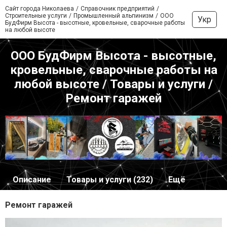
Сайт города Николаева
Справочник предприятий
Строительные услуги
Промышленный альпинизм
ООО
Укр
БудФирм Высота - высотные, кровельные, сварочные работы
на любой высоте
ООО БудФирм Высота - высотные,
кровельные, сварочные работы на
любой высоте / Товары и услуги /
Ремонт гаражей
Описание
Товары и услуги (232)
Ещё
Ремонт гаражей