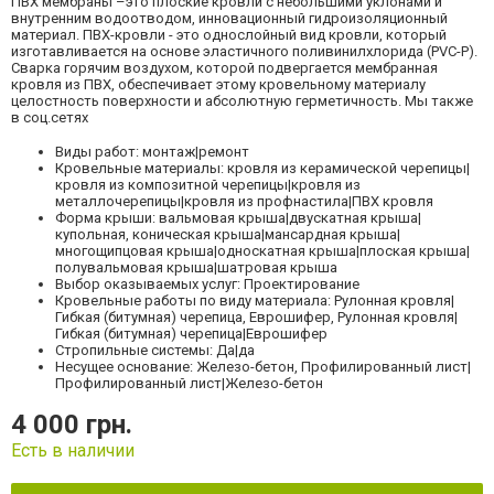
ПВХ мембраны –это плоские кровли с небольшими уклонами и
внутренним водоотводом, инновационный гидроизоляционный
материал. ПВХ-кровли - это однослойный вид кровли, который
изготавливается на основе эластичного поливинилхлорида (PVC-P).
Сварка горячим воздухом, которой подвергается мембранная
кровля из ПВХ, обеспечивает этому кровельному материалу
целостность поверхности и абсолютную герметичность. Мы также
в соц.сетях
Виды работ: монтаж|ремонт
Кровельные материалы: кровля из керамической черепицы|
кровля из композитной черепицы|кровля из
металлочерепицы|кровля из профнастила|ПВХ кровля
Форма крыши: вальмовая крыша|двускатная крыша|
купольная, коническая крыша|мансардная крыша|
многощипцовая крыша|односкатная крыша|плоская крыша|
полувальмовая крыша|шатровая крыша
Выбор оказываемых услуг: Проектирование
Кровельные работы по виду материала: Рулонная кровля|
Гибкая (битумная) черепица, Еврошифер, Рулонная кровля|
Гибкая (битумная) черепица|Еврошифер
Стропильные системы: Да|да
Несущее основание: Железо-бетон, Профилированный лист|
Профилированный лист|Железо-бетон
4 000 грн.
Есть в наличии