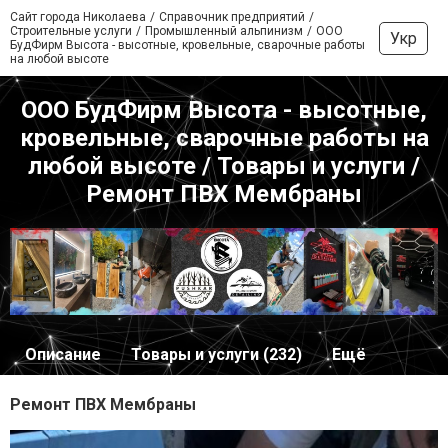
Сайт города Николаева
Справочник предприятий
Строительные услуги
Промышленный альпинизм
ООО
Укр
БудФирм Высота - высотные, кровельные, сварочные работы
на любой высоте
ООО БудФирм Высота - высотные,
кровельные, сварочные работы на
любой высоте / Товары и услуги /
Ремонт ПВХ Мембраны
Описание
Товары и услуги (232)
Ещё
Ремонт ПВХ Мембраны