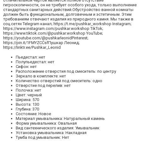
отличительной чертой является полное отсутствие
гигроскопичности, он не требует особого ухода, только выполнение
стандартных санитарных действий.Обустройство ванной комнаты
должен быть функциональным, долговечным и эстетичным. Этим
требованиям отвечают изделия из природного камня. Мы также в
соц.сетях Telegram канал; https://t.me/pushkar_workshop Instagram;
https://www.instagram.com/pushkar.workshop TikTok;
https://www.tiktok.com/@pushkar.workshop YouTube;
https://youtube.com/@pushkarleonidPinterest;
https://pin.it/1FMYZCCsfПушкар Леонид;
https://linktr.ee/Pushkar_Leonid
Пьедестал: нет
Полупьедестал: нет
Сифон: нет
Расположение отверстия под смеситель: по центру
Зеркало в комплекте: нет
Количество отверстий под смеситель: одно
Отверстие под перелив: нет
Полочка: нет
Цвет: черный
Ширина: 570
Высота: 130
Глубина: 370
Состояние: Новое
Материал умывальника: Натуральный камень
Форма умывальника: Овальная
Вид сантехнического изделия: Умывальник
Установка умывальника: Накладная
Тумба под умывальник: Нет