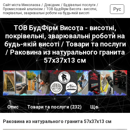
Сайт міста Миколаєва
Довідник
Будівельні послуги
Рус
Промисловий альпінізм
ТОВ БудФірм Висота - висотні,
покрівельні, зварювальні роботи на будь-якій висоті
ТОВ БудФірм Висота - висотні,
покрівельні, зварювальні роботи на
будь-якій висоті / Товари та послуги
/ Раковина из натурального гранита
57х37х13 см
Опис
Товари та послуги (232)
Ще
Раковина из натурального гранита 57х37х13 см