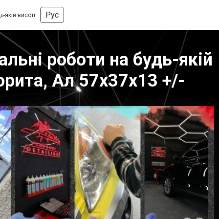
Рус
ь-якій висоті
альні роботи на будь-якій
орита, Ал 57х37х13 +/-