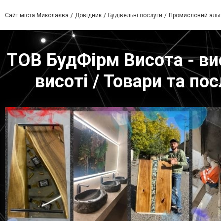
Сайт міста Миколаєва
Довідник
Будівельні послуги
Промисловий альп
ТОВ БудФірм Висота - вис
висоті / Товари та по