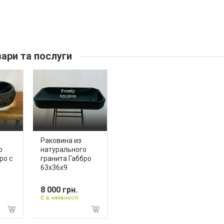
ари та послуги
Раковина из
о
натурального
ро с
гранита Габбро
63х36х9
8 000 грн.
Є в наявності