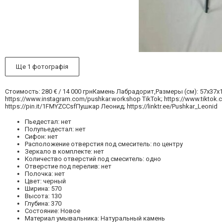
Ще 1 фотографія
Стоимость: 280 € / 14 000 грнКамень Лабрадорит,Размеры (см): 57х37х13
https://www.instagram.com/pushkar.workshop TikTok; https://www.tiktok
https://pin.it/1FMYZCCsfПушкар Леонид; https://linktr.ee/Pushkar_Leonid
Пьедестал: нет
Полупьедестал: нет
Сифон: нет
Расположение отверстия под смеситель: по центру
Зеркало в комплекте: нет
Количество отверстий под смеситель: одно
Отверстие под перелив: нет
Полочка: нет
Цвет: черный
Ширина: 570
Высота: 130
Глубина: 370
Состояние: Новое
Материал умывальника: Натуральный камень