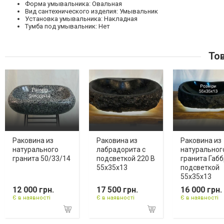
Форма умывальника: Овальная
Вид сантехнического изделия: Умывальник
Установка умывальника: Накладная
Тумба под умывальник: Нет
Тов
Раковина из
Раковина из
Раковина из
натурального
лабрадорита с
натуральног
гранита 50/33/14
подсветкой 220 В
гранита Габб
55х35х13
подсветкой
55х35х13
12 000 грн.
17 500 грн.
16 000 грн.
Є в наявності
Є в наявності
Є в наявності