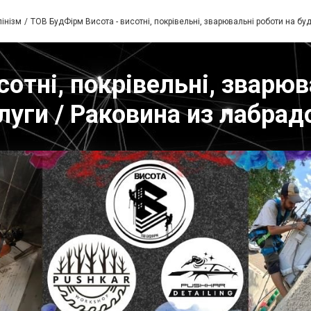
інізм
ТОВ БудФірм Висота - висотні, покрівельні, зварювальні роботи на буд
отні, покрівельні, зварюв
слуги / Раковина из лабрад