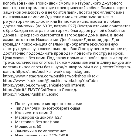
использованием эпоксидной смолы и натурального джутового
каната, в котором проходит электрический кабель.Лампа покрыта
защитной жидкостью и не боится пыли.Люстра укомплектована
винтажными лампами Эдисона и может использоваться с
регуляторами мощности или Вы можете использовать любые
другие лампочки (до 60 Вт, патрон Е27).Люстра отлично сочетается
с бра.Каждая люстра неповторима благодаря ручной обработке
дерева. Прекрасно смотрится в загородном доме, даче, в доме
замкового стиля.Назначение :Для беседкиДля коридора Для
кухниДля прихожейДля спальни Приобретите эксклюзивную
люстру сделанную специально для Вас.Люстру легко установить,
достаточно подсоединить провода и повесить люстру на крюк.
Цена указана без ламп. Под заказ возможна любая длина и форма
трека, количество спотов. Так же можем изменить длину шнура или
поставить все споты без шнура/с шнуром Мы в соц. сетях:Telegram-
канал; https://t.me/pushkar_workshopInstagram;
https://www.instagram.com/pushkar.workshopTikTok;
https://www.tiktok.com/@pushkar.workshopYouTube;
https://youtube.com/@pushkarleonidPinterest;
https://pin.it/1FMYZCCsfПушкар Леонид;
https://linktr.ee/Pushkar_Leonid
По типу крепления: припотолочные
Тип лампочки: энергосберегающая
Количество ламп: 3
Маркировка цоколя: Е27
Материал: без плафона
Мощность: 60
Лампочки в комплекте: нет
Напряжение сети: 220~240 В