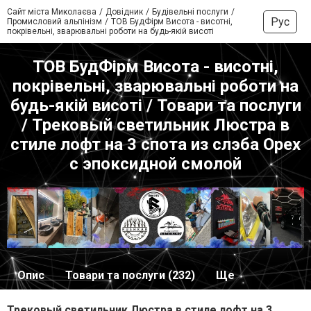
Сайт міста Миколаєва
Довідник
Будівельні послуги
Рус
Промисловий альпінізм
ТОВ БудФірм Висота - висотні,
покрівельні, зварювальні роботи на будь-якій висоті
ТОВ БудФірм Висота - висотні,
покрівельні, зварювальні роботи на
будь-якій висоті / Товари та послуги
/ Трековый светильник Люстра в
стиле лофт на 3 спота из слэба Орех
с эпоксидной смолой
Опис
Товари та послуги (232)
Ще
Трековый светильник Люстра в стиле лофт на 3