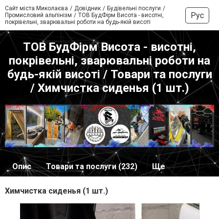
Сайт міста Миколаєва
Довідник
Будівельні послуги
Рус
Промисловий альпінізм
ТОВ БудФірм Висота - висотні,
покрівельні, зварювальні роботи на будь-якій висоті
ТОВ БудФірм Висота - висотні,
покрівельні, зварювальні роботи на
будь-якій висоті / Товари та послуги
/ Химчистка сиденья (1 шт.)
Опис
Товари та послуги (232)
Ще
Химчистка сиденья (1 шт.)