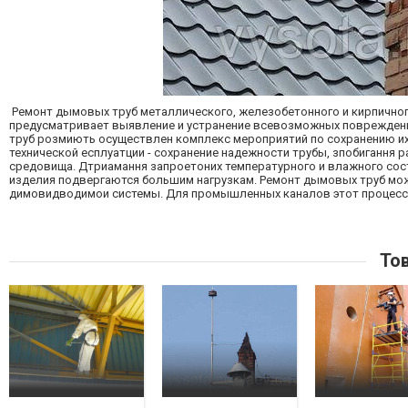
Ремонт дымовых труб металлического, железобетонного и кирпично
предусматривает выявление и устранение всевозможных повреждени
труб розмиють осуществлен комплекс мероприятий по сохранению их
технической есплуатции - сохранение надежности трубы, зпобигання
средовища. Дтриамання запроетоних температурного и влажного сост
изделия подвергаются большим нагрузкам. Ремонт дымовых труб може
димовидводимои системы. Для промышленных каналов этот процесс 
Тов