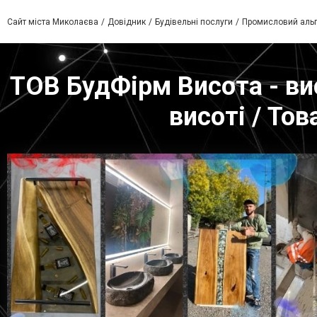
Сайт міста Миколаєва
Довідник
Будівельні послуги
Промисловий альп
ТОВ БудФірм Висота - вис
висоті / То