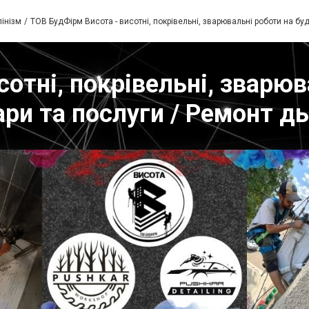
інізм
ТОВ БудФірм Висота - висотні, покрівельні, зварювальні роботи на буд
отні, покрівельні, зварюв
вари та послуги / Ремонт 