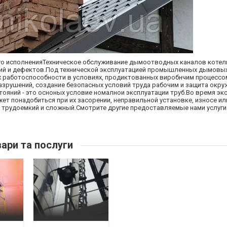
го исполненияТехническое обслуживание дымоотводных каналов котел
й и дефектов.Под технической эксплуатацией промышленных дымовых
 работоспособности в условиях, продиктованных виробнчим процессо
 разрушений, создание безопасных условий труда рабочим и защита окр
ояний - это осноных условие номалнои эксплуатации труб.Во время эк
т понадобиться при их засорении, неправильной установке, износе и
трудоемкий и сложный.Смотрите другие предоставляемые нами услуги 
ари та послуги