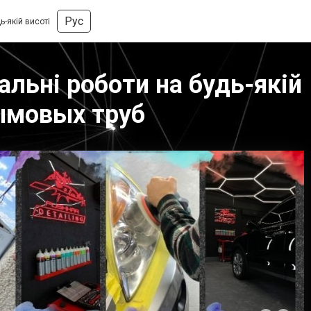
Рус
ь-якій висоті
альні роботи на будь-якій
дымовых труб