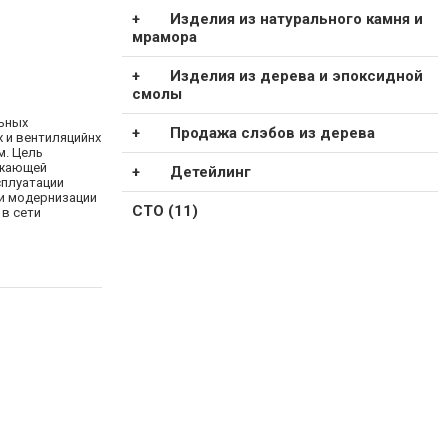
Изделия из натурального камня и
мрамора
Изделия из дерева и эпоксидной
смолы
ьных
Продажа слэбов из дерева
 и вентиляцийнх
м. Цель
ужающей
Детейлинг
сплуатации
ли модернизации
СТО (11)
в сети